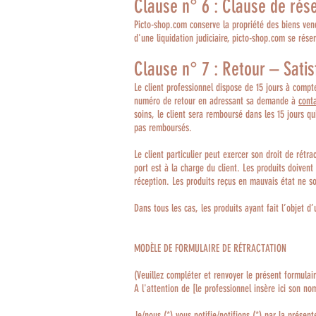
Clause n° 6 : Clause de rés
Picto-shop.com conserve la propriété des biens vendu
d'une liquidation judiciaire, picto-shop.com se rés
Clause n° 7 : Retour – Satis
Le client professionnel dispose de 15 jours à compte
numéro de retour en adressant sa demande à
cont
soins, le client sera remboursé dans les 15 jours q
pas remboursés.
Le client particulier peut exercer son droit de rétra
port est à la charge du client. Les produits doiven
réception. Les produits reçus en mauvais état ne s
Dans tous les cas, les produits ayant fait l’objet d
MODÈLE DE FORMULAIRE DE RÉTRACTATION
(Veuillez compléter et renvoyer le présent formulai
A l'attention de [le professionnel insère ici son n
Je/nous (*) vous notifie/notifions (*) par la présent