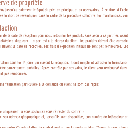
erve de propriété
s jusqu'au paiement intégral du prix, en principal et en accessoires. À ce titre, si l'ach
erve le droit de revendiquer, dans le cadre de la procédure collective, les marchandises v
faction
r de la date de réception pour nous retourner les produits sans avoir à se justifier. Avant 
act@picto-shop.com
.Le port est à la charge du client. Les produits doivent être correc
ui suivent la date de réception. Les frais d’expédition initiaux ne sont pas remboursés. L
ctation dans les 14 jours qui suivent la réception. Il doit remplir et adresser le formulair
t être correctement emballés. Après contrôle par nos soins, le client sera remboursé dans l
ont pas remboursés.
’une fabrication particulière à la demande du client ne sont pas repris.
re uniquement si vous souhaitez vous rétracter du contrat.)
om, son adresse géographique et, lorsqu'ils sont disponibles, son numéro de télécopieur et
e ma/notre (*) rétractation du contrat portant sur la vente du bien (*)/pour la prestation d