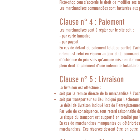
Picto-shop.com s'accorde le droit de modifier ses t
Les marchandises commandées sont facturées aux p
Clause n° 4 : Paiement
Les marchandises sont à régler sur le site soit :
- par carte bancaire
- par paypal
En cas de défaut de paiement total ou partiel, l'ach
retenu est celui en vigueur au jour de la comman
d'échéance du prix sans qu'aucune mise en demeure 
plein droit le paiement d’une indemnité forfaitaire
Clause n° 5 : Livraison
La livraison est effectuée :
soit par la remise directe de la marchandise à l'ac
soit par transporteur au lieu indiqué par l'achete
Le délai de livraison indiqué lors de l'enregistrem
Par voie de conséquence, tout retard raisonnable d
Le risque du transport est supporté en totalité par 
En cas de marchandises manquantes ou détériorées l
marchandises. Ces réserves devront être, en outre, 