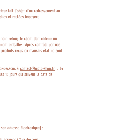
eteur fait l'objet d'un redressement ou
endues et restées impayées.
tout retour, le client doit obtenir un
tement emballés. Après contrôle par nos
es produits reçus en mauvais état ne sont
e ci-dessous à
contact@picto-shop.fr
. Le
es 15 jours qui suivent la date de
 son adresse électronique] :
e services (*) ci-dessous :