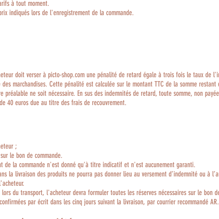
arifs à tout moment.
rix indiqués lors de l'enregistrement de la commande.
eteur doit verser à picto-shop.com une pénalité de retard égale à trois fois le taux de l'i
de des marchandises.
Cette pénalité est calculée sur le montant TTC de la somme restant 
préalable ne soit nécessaire. En sus des indemnités de retard, toute somme, non payée à
 de 40 euros due au titre des frais de recouvrement.
heteur ;
ur sur le bon de commande.
ent de la commande n'est donné qu'à titre indicatif et n'est aucunement garanti.
ans la livraison des produits ne pourra pas donner lieu au versement d’indemnité ou à l
l'acheteur.
ors du transport, l'acheteur devra formuler toutes les réserves nécessaires sur le bon
confirmées par écrit dans les cinq jours suivant la livraison, par courrier recommandé AR.