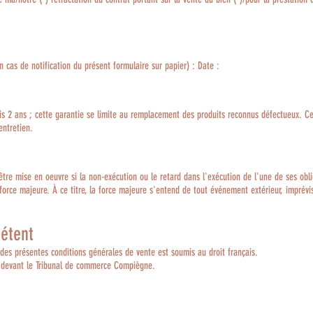
cas de notification du présent formulaire sur papier) : Date :
is 2 ans ; cette garantie se limite au remplacement des produits reconnus défectueux. Ce
entretien.
tre mise en oeuvre si la non-exécution ou le retard dans l'exécution de l'une de ses obli
rce majeure. À ce titre, la force majeure s'entend de tout événement extérieur, imprévisib
pétent
on des présentes conditions générales de vente est soumis au droit français.
té devant le Tribunal de commerce Compiègne.
Mentions légales