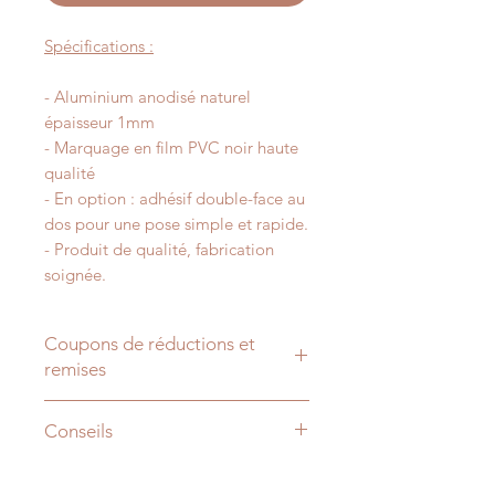
Spécifications :
- Aluminium anodisé naturel
épaisseur 1mm
- Marquage en film PVC noir haute
qualité
- En option : adhésif double-face au
dos pour une pose simple et rapide.
- Produit de qualité, fabrication
soignée.
Coupons de réductions et
remises
-15% sur votre commande dès 50€
Conseils
d'achat avec le code "
REMISE15
".
-25% sur votre commande dès 150€
- Hauteur de pose : 160cm à l'axe
d'achat avec le code "
REMISE25
".