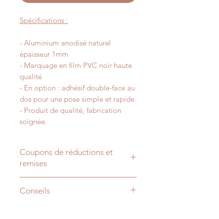
Spécifications :
- Aluminium anodisé naturel
épaisseur 1mm
- Marquage en film PVC noir haute
qualité
- En option : adhésif double-face au
dos pour une pose simple et rapide.
- Produit de qualité, fabrication
soignée.
Coupons de réductions et
remises
-15% sur votre commande dès 50€
Conseils
d'achat avec le code "
REMISE15
".
-25% sur votre commande dès 150€
- Hauteur de pose : 160cm à l'axe
d'achat avec le code "
REMISE25
".