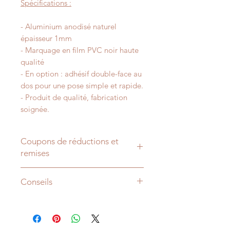
Spécifications :
- Aluminium anodisé naturel
épaisseur 1mm
- Marquage en film PVC noir haute
qualité
- En option : adhésif double-face au
dos pour une pose simple et rapide.
- Produit de qualité, fabrication
soignée.
Coupons de réductions et
remises
-15% sur votre commande dès 50€
Conseils
d'achat avec le code "
REMISE15
".
-25% sur votre commande dès 150€
- Hauteur de pose : 160cm à l'axe
d'achat avec le code "
REMISE25
".
répond à la plupart des usages sur
à saisir lors de la validation de votre
les portes. Sur les murs elle peut
panier