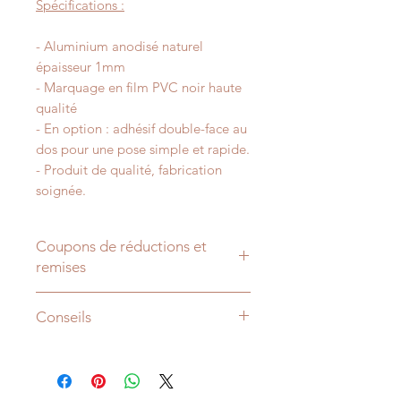
Spécifications :
- Aluminium anodisé naturel
épaisseur 1mm
- Marquage en film PVC noir haute
qualité
- En option : adhésif double-face au
dos pour une pose simple et rapide.
- Produit de qualité, fabrication
soignée.
Coupons de réductions et
remises
-15% sur votre commande dès 50€
Conseils
d'achat avec le code "
REMISE15
".
-25% sur votre commande dès 150€
- Hauteur de pose : 160cm à l'axe
d'achat avec le code "
REMISE25
".
répond à la plupart des usages sur
à saisir lors de la validation de votre
les portes. Sur les murs elle peut
panier